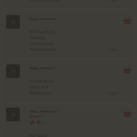
Hackfleischsauce
11.50 €
Pasta Carettere
2
52
mit Thunfisch,
Zwiebeln,
Olivenöl und
Tomatensauce
11.00 €
Pasta al Pesto
2
53
mit Basilikum,
Lachs und
Sahnesauce
12.00 €
Pasta Mexicana (
54
scharf )
2,3
mit Speck,