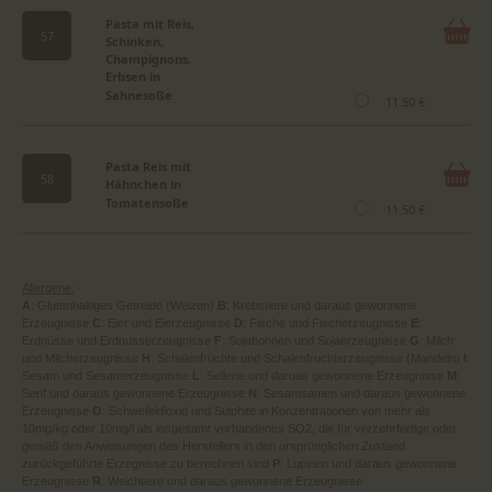
Pasta mit Reis,
57
Schinken,
Champignons,
Erbsen in
Sahnesoße
11.50 €
Pasta Reis mit
58
Hähnchen in
Tomatensoße
11.50 €
Allergene:
A
: Glutenhaltiges Getreide (Weizen)
B
: Krebstiere und daraus gewonnene
Erzeugnisse
C
: Eier und Eierzeugnisse
D
: Fische und Fischerzeugnisse
E
:
Erdnüsse und Erdnusserzeugnisse
F
: Sojabohnen und Sojaerzeugnisse
G
: Milch
und Milcherzeugnisse
H
: Schalenfrüchte und Schalenfruchterzeugnisse (Mandeln)
I
:
Sesam und Sesamerzeugnisse
L
: Sellerie und daruas gewonnene Erzeugnisse
M
:
Senf und daraus gewonnene Erzeugnisse
N
: Sesamsamen und daraus gewonnene
Erzeugnisse
O
: Schwefeldioxid und Sulphite in Konzentrationen von mehr als
10mg/kg oder 10mg/l als insgesamt vorhandenes SO2, die für verzehrfertige oder
gemäß den Anweisungen des Herstellers in den ursprünglichen Zustand
zurückgeführte Erzegnisse zu berechnen sind
P
: Lupinen und daraus gewonnene
Erzeugnisse
R
: Weichtiere und daraus gewonnene Erzeugnisse