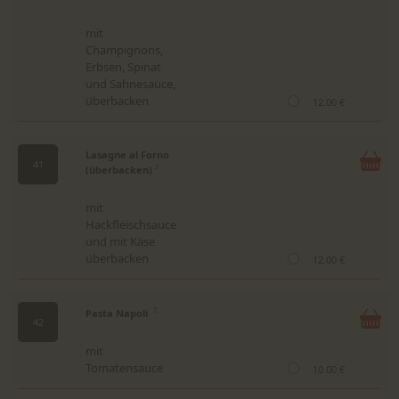
mit
Champignons,
Erbsen, Spinat
und Sahnesauce,
überbacken
12.00 €
Lasagne al Forno
41
(überbacken)
2
mit
Hackfleischsauce
und mit Käse
überbacken
12.00 €
Pasta Napoli
2
42
mit
Tomatensauce
10.00 €