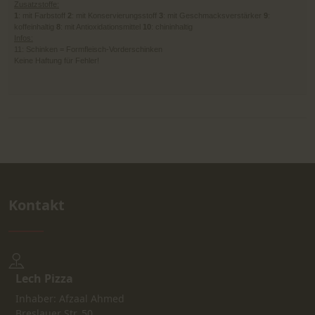
Zusatzstoffe:
1
: mit Farbstoff
2
: mit Konservierungsstoff
3
: mit Geschmacksverstärker
9
:
koffeinhaltig
8
: mit Antioxidationsmittel
10
: chininhaltig
Infos:
11: Schinken = Formfleisch-Vorderschinken
Keine Haftung für Fehler!
Kontakt
Lech Pizza
Inhaber: Afzaal Ahmed
Breslauer Str. 50