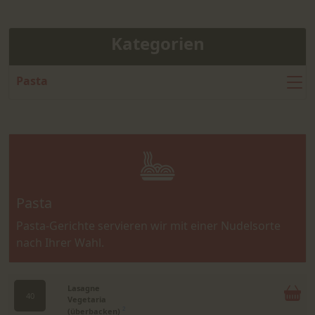
Kategorien
Pasta
Pasta
Pasta-Gerichte servieren wir mit einer Nudelsorte
nach Ihrer Wahl.
Lasagne
40
Vegetaria
(überbacken)
2