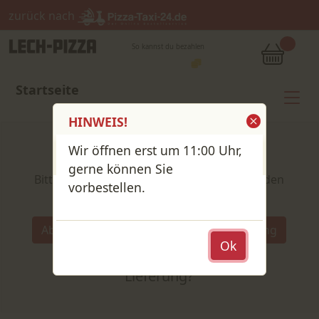
zurück nach
So kannst du bezahlen
Startseite
HINWEIS!
Wir öffnen erst um 11:00 Uhr,
Shop / Speisekarte
gerne können Sie
Bitte wähle deine Produkte und lege sie in den
vorbestellen.
Warenkorb
Wähle:
Abholung
Lieferung
Abholung
Ok
oder
Lieferung?