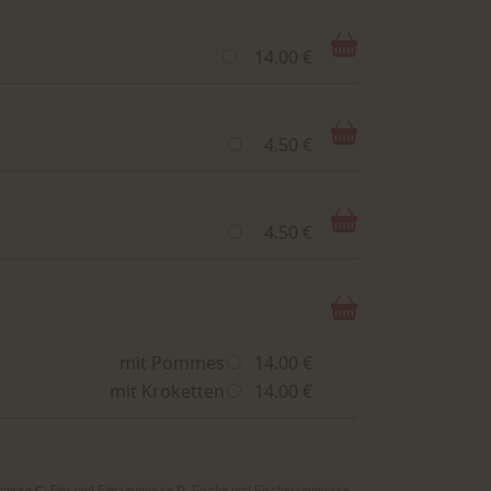
14.00 €
4.50 €
4.50 €
mit Pommes
14.00 €
mit Kroketten
14.00 €
gnisse
C
: Eier und Eierzeugnisse
D
: Fische und Fischerzeugnisse