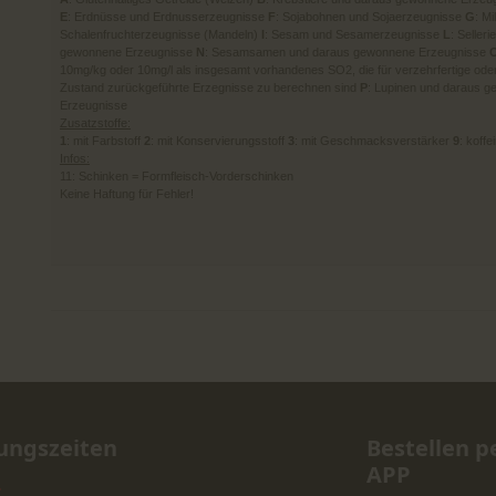
E
: Erdnüsse und Erdnusserzeugnisse
F
: Sojabohnen und Sojaerzeugnisse
G
: M
Schalenfruchterzeugnisse (Mandeln)
I
: Sesam und Sesamerzeugnisse
L
: Selle
gewonnene Erzeugnisse
N
: Sesamsamen und daraus gewonnene Erzeugnisse
10mg/kg oder 10mg/l als insgesamt vorhandenes SO2, die für verzehrfertige ode
Zustand zurückgeführte Erzegnisse zu berechnen sind
P
: Lupinen und daraus 
Erzeugnisse
Zusatzstoffe:
1
: mit Farbstoff
2
: mit Konservierungsstoff
3
: mit Geschmacksverstärker
9
: koffe
Infos:
11: Schinken = Formfleisch-Vorderschinken
Keine Haftung für Fehler!
ungszeiten
Bestellen p
APP