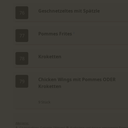
Geschnetzeltes mit Spätzle
76
Pommes Frites
3
77
Kroketten
78
Chicken Wings mit Pommes ODER
79
Kroketten
9 Stück
Allergene:
A
: Glutenhaltiges Getreide (Weizen)
B
: Krebstiere und daraus gewonnene Erzeu