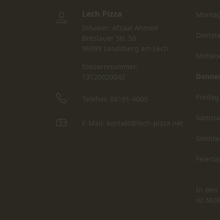
Lech Pizza
Monta
Inhaber: Afzaal Ahmed
Dienst
Breslauer Str. 50
86899 Landsberg am Lech
Mittwo
Steuernnummer:
Donner
13120020042
Freitag
Telefon: 08191-4005
Samst
E-Mail: kontakt@lech-pizza.net
Sonnta
Feierta
In den 
ist NU