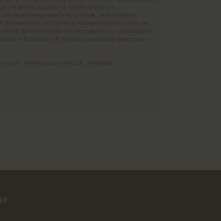
ilch und Milcherzeugnisse
H
: Schalenfrüchte und
rie und daruas gewonnene Erzeugnisse
M
: Senf und daraus
O
: Schwefeldioxid und Sulphite in Konzentrationen von mehr als
r gemäß den Anweisungen des Herstellers in den ursprünglichen
gewonnene Erzeugnisse
R
: Weichtiere und daraus gewonnene
inhaltig
8
: mit Antioxidationsmittel
10
: chininhaltig
er