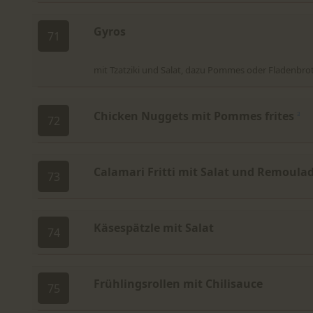
Gyros
71
mit Tzatziki und Salat, dazu Pommes oder Fladenbro
Chicken Nuggets mit Pommes frites
3
72
Calamari Fritti mit Salat und Remoula
73
Käsespätzle mit Salat
74
Frühlingsrollen mit Chilisauce
75