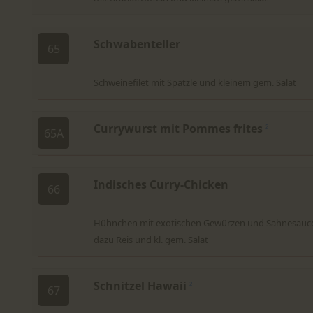
Schwabenteller
65
Schweinefilet mit Spätzle und kleinem gem. Salat
Currywurst mit Pommes frites
2
65A
Indisches Curry-Chicken
66
Hühnchen mit exotischen Gewürzen und Sahnesauc
dazu Reis und kl. gem. Salat
Schnitzel Hawaii
2
67