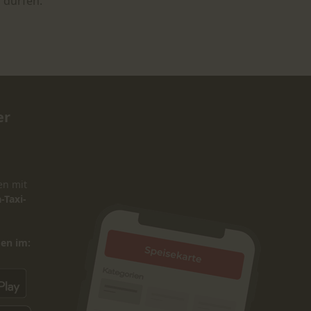
 dürfen.
er
en mit
-Taxi-
den im: